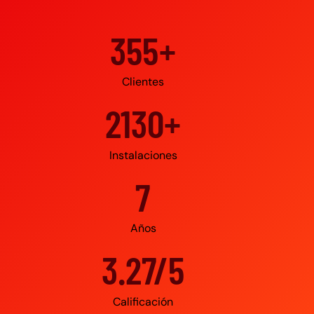
500+
Clientes
3000+
Instalaciones
10
Años
4.95/5
Calificación