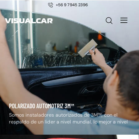
+56 9 7945 2396
POLARIZADO AUTOMOTRIZ 3M™
Somos instaladores autorizados de 3M™, con el
respaldo de un lider a nivel mundial, lo mejor a nivel
nacional.