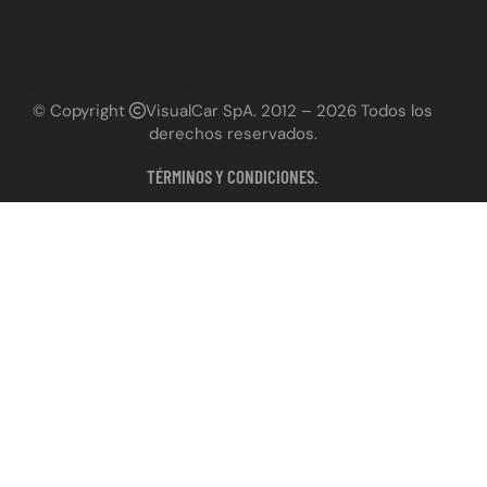
patente Antofagasta, Grabado de patente obligatorio Antofagasta, Necesito grabar patente Antofagasta, Urgente
grabado patente Antofagasta, Grabado de autos Antofagasta, Servicios vehiculares Antofagasta (incluyendo
grabado), Polarizado Antofagasta, Láminas de seguridad Antofagasta, Polarizado de autos Antofagasta, Láminas
de seguridad para autos Antofagasta, Instalación polarizado Antofagasta, Instalación láminas de seguridad
Antofagasta, Polarizado de vidrios Antofagasta, Polarizado profesional Antofagasta, Polarizado certificado
Antofagasta, Láminas de seguridad antirrobo Antofagasta, Láminas de seguridad antivandálico Antofagasta,
Láminas de seguridad con filtro UV Antofagasta, Dónde polarizar auto en Antofagasta, Dónde instalar láminas de
seguridad en Antofagasta, Precio polarizado auto Antofagasta, Precio láminas de seguridad auto, Antofagasta,
Polarizado de autos cerca de mí Antofagasta, Láminas de seguridad autos cerca de mí Antofagasta, Polarizado
y láminas de seguridad Antofagasta, Instalación polarizado y láminas de seguridad Antofagasta, Servicio
polarizado y láminas de seguridad Antofagasta,Polarizado de calidad Antofagasta, Láminas de seguridad alta
resistencia Antofagasta, Beneficios del polarizado Antofagasta, Seguridad vehicular Antofagasta (relacionado a
láminas), Servicios automotrices Antofagasta (incluyendo polarizado y láminas), Taller de polarizado Antofagasta,
Instalador de láminas de seguridad Antofagasta
© Copyright
VisualCar SpA
. 2012 – 2026 Todos los
derechos reservados.
TÉRMINOS Y CONDICIONES.