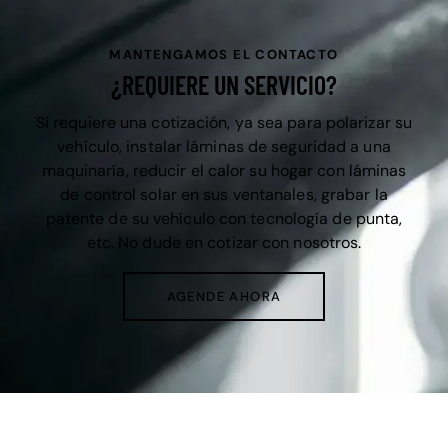
MANTENGAMOS EL CONTACTO
¿REQUIERE UN SERVICIO?
Si requiere una cotización, ya sea para polarizar su
vehículo, instalar láminas de seguridad a una
maquinaría, reducir el calor su hogar con láminas
de control solar en sus ventanales, grabar la
patente de su vehículo con tecnología de punta,
etc. No dude en cotizar con nosotros.
AGENDE AHORA