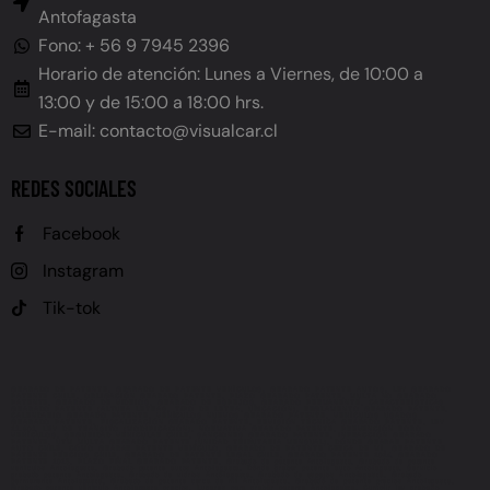
Antofagasta
Fono: + 56 9 7945 2396
Horario de atención: Lunes a Viernes, de 10:00 a
13:00 y de 15:00 a 18:00 hrs.
E-mail: contacto@visualcar.cl
REDES SOCIALES
Facebook
Instagram
Tik-tok
GRABADO DE PATENTE, GRABADO DE PATENTE VEHÍCULOS, GRABADO PATENTE AUTOS, LEY GRABADO
PATENTE CHILE, OBLIGACIÓN GRABADO PATENTE, PLAZO GRABADO PATENTE, MULTA NO GRABADO
PATENTE, GRABADO DE VIDRIOS, GRABADO DE ESPEJOS, GRABADO PERMANENTE, CARACTERÍSTICAS
GRABADO PATENTE (ALTURA LETRAS, TIPO DE LETRA, UBICACIÓN), REGLAMENTO GRABADO PATENTE,
CALENDARIO GRABADO PATENTE, VEHÍCULOS NUEVOS GRABADO PATENTE, VEHÍCULOS USADOS
GRABADO PATENTE, FISCALIZACIÓN GRABADO PATENTE, REVISIÓN TÉCNICA GRABADO PATENTE, LEY
21.601, LEY DE TRÁNSITO (MODIFICACIÓN), NORMATIVA GRABADO PATENTE, PREVENCIÓN ROBO
VEHÍCULOS, SEGURIDAD VEHICULAR CHILE, SANCIONES GRABADO PATENTE, INFRACCIÓN GRABADO
PATENTE, UTM MULTA GRABADO PATENTE (UNIDAD TRIBUTARIA MENSUAL), DÓNDE GRABAR PATENTE
AUTO CHILE, CÓMO GRABAR PATENTE VEHÍCULO, GRABADO DE PATENTE CERCA DE MÍ, GRABADO DE
PATENTE PRECIOS CHILE, GRABADO DE PATENTE LEGAL CHILE, GRABADO PATENTE 2024, GRABADO
PATENTE 2025, PLAZO FINAL GRABADO PATENTE, Grabado de patente Antofagasta, Grabado de patente
vehículos Antofagasta, Grabado patente autos Antofagasta, Dónde grabar patente auto Antofagasta, Servicio
grabado patente Antofagasta, Grabado de vidrios Antofagasta, Grabado de espejos Antofagasta, Grabado
permanente Antofagasta, Grabado de patente cerca de mí Antofagasta, Grabado de patente precios Antofagasta,
Grabado patente vehículo Antofagasta precios, Lugares para grabar patente Antofagasta, Cumplir ley grabado