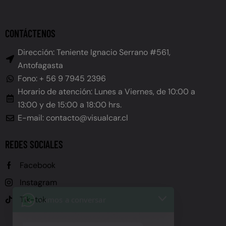
CONTÁCTENOS
Dirección: Teniente Ignacio Serrano #561,
Antofagasta
Fono: + 56 9 7945 2396
Horario de atención: Lunes a Viernes, de 10:00 a
13:00 y de 15:00 a 18:00 hrs.
E-mail: contacto@visualcar.cl
REDES SOCIALES
Vamos a conversar
Facebook
Instagram
Juan
Hola, ¿en qué le puedo
Tik-tok
ayudar?
10:27