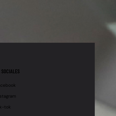
 SOCIALES
acebook
nstagram
ik-tok