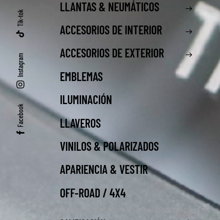
LLANTAS & NEUMÁTICOS
Tik-tok
ACCESORIOS DE INTERIOR
ACCESORIOS DE EXTERIOR
Instagram
EMBLEMAS
ILUMINACIÓN
Facebook
LLAVEROS
VINILOS & POLARIZADOS
APARIENCIA & VESTIR
OFF-ROAD / 4X4