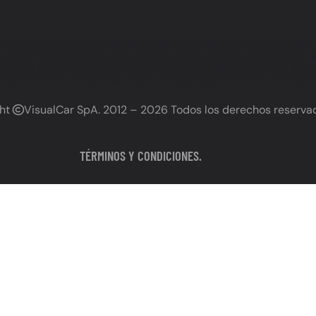
LEY GRABADO PATENTE CHILE, OBLIGACIÓN GRABADO PATENTE, PLAZO GRABADO PATENTE, MULTA NO GRABADO
 UBICACIÓN), REGLAMENTO GRABADO PATENTE, CALENDARIO GRABADO PATENTE, VEHÍCULOS NUEVOS GRABADO P
IFICACIÓN), NORMATIVA GRABADO PATENTE, PREVENCIÓN ROBO VEHÍCULOS, SEGURIDAD VEHICULAR CHILE, SANC
E, CÓMO GRABAR PATENTE VEHÍCULO, GRABADO DE PATENTE CERCA DE MÍ, GRABADO DE PATENTE PRECIOS CHI
o de patente vehículos Antofagasta, Grabado patente autos Antofagasta, Dónde grabar patente auto Antofagasta, Serv
ta, Grabado de patente precios Antofagasta, Grabado patente vehículo Antofagasta precios, Lugares para grabar patente A
ta, Grabado de autos Antofagasta, Servicios vehiculares Antofagasta (incluyendo grabado), Polarizado Antofagasta, Láminas 
fagasta, Polarizado de vidrios Antofagasta, Polarizado profesional Antofagasta, Polarizado certificado Antofagasta, Láminas 
alar láminas de seguridad en Antofagasta, Precio polarizado auto Antofagasta, Precio láminas de seguridad auto, Antofagas
as de seguridad Antofagasta, Servicio polarizado y láminas de seguridad Antofagasta,Polarizado de calidad Antofagasta, Lámin
ofagasta (incluyendo polarizado y láminas), Taller de polarizado Antofagasta, Instalador de láminas de seguridad Antofagasta
ght
VisualCar SpA
. 2012 – 2026 Todos los derechos reserva
TÉRMINOS Y CONDICIONES.