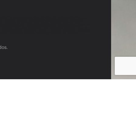
 PATENTE, GRABADO DE VIDRIOS, GRABADO DE ESPEJOS, GRABADO
ATENTE, VEHÍCULOS USADOS GRABADO PATENTE, FISCALIZACIÓN GRABADO
IONES GRABADO PATENTE, INFRACCIÓN GRABADO PATENTE, UTM MULTA
LE, GRABADO DE PATENTE LEGAL CHILE, GRABADO PATENTE 2024,
icio grabado patente Antofagasta, Grabado de vidrios Antofagasta, Grabado de
ntofagasta, Cumplir ley grabado patente Antofagasta, Grabado de patente
de seguridad Antofagasta, Polarizado de autos Antofagasta, Láminas de seguridad
de seguridad antirrobo Antofagasta, Láminas de seguridad antivandálico Antofagasta,
ta, Polarizado de autos cerca de mí Antofagasta, Láminas de seguridad autos cerca
as de seguridad alta resistencia Antofagasta, Beneficios del polarizado
dos.