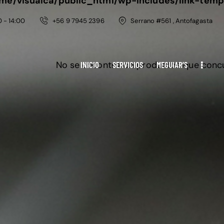
me/visualca/public_html/wp-includes/link-temp
0 - 14:00
+56 9 7945 2396
Serrano #561 , Antofagasta
No se encontraron productos que concu
INICIO
SERVICIOS
MEGUIAR’S