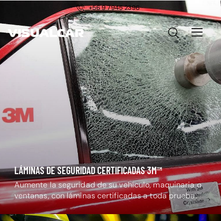
+56 9 7945 2396
LÁMINAS DE SEGURIDAD CERTIFICADAS 3M™
Aumente la seguridad de su vehículo, maquinaria o
ventanas, con láminas certificadas a toda prueba.