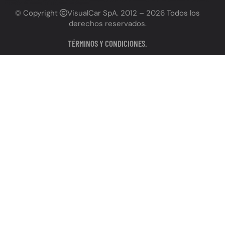
láminas), Servicios automotrices Antofagasta (incluyendo polarizado y láminas), Taller de polarizado Antofagasta,
Instalador de láminas de seguridad Antofagasta
© Copyright
VisualCar SpA
. 2012 – 2026 Todos los
derechos reservados.
TÉRMINOS Y CONDICIONES.