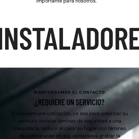
importante para nosotros.
INSTALADORE
MANTENGAMOS EL CONTACTO
¿REQUIERE UN SERVICIO?
Si requiere una cotización, ya sea para polarizar su
vehículo, instalar láminas de seguridad a una
maquinaría, reducir el calor su hogar con láminas
de control solar en sus ventanales, grabar la