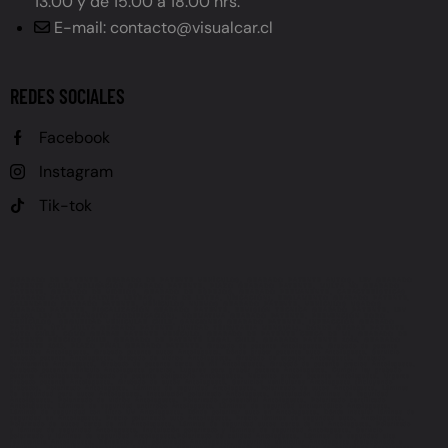
13:00 y de 15:00 a 18:00 hrs.
E-mail: contacto@visualcar.cl
REDES SOCIALES
Facebook
Instagram
Tik-tok
GRABADO DE PATENTE, GRABADO DE PATENTE VEHÍCULOS, GRABADO PATENTE AUTOS, LEY GRABADO
PATENTE CHILE, OBLIGACIÓN GRABADO PATENTE, PLAZO GRABADO PATENTE, MULTA NO GRABADO
PATENTE, GRABADO DE VIDRIOS, GRABADO DE ESPEJOS, GRABADO PERMANENTE, CARACTERÍSTICAS
GRABADO PATENTE (ALTURA LETRAS, TIPO DE LETRA, UBICACIÓN), REGLAMENTO GRABADO PATENTE,
CALENDARIO GRABADO PATENTE, VEHÍCULOS NUEVOS GRABADO PATENTE, VEHÍCULOS USADOS
GRABADO PATENTE, FISCALIZACIÓN GRABADO PATENTE, REVISIÓN TÉCNICA GRABADO PATENTE, LEY
21.601, LEY DE TRÁNSITO (MODIFICACIÓN), NORMATIVA GRABADO PATENTE, PREVENCIÓN ROBO
VEHÍCULOS, SEGURIDAD VEHICULAR CHILE, SANCIONES GRABADO PATENTE, INFRACCIÓN GRABADO
PATENTE, UTM MULTA GRABADO PATENTE (UNIDAD TRIBUTARIA MENSUAL), DÓNDE GRABAR PATENTE
AUTO CHILE, CÓMO GRABAR PATENTE VEHÍCULO, GRABADO DE PATENTE CERCA DE MÍ, GRABADO DE
PATENTE PRECIOS CHILE, GRABADO DE PATENTE LEGAL CHILE, GRABADO PATENTE 2024, GRABADO
PATENTE 2025, PLAZO FINAL GRABADO PATENTE, Grabado de patente Antofagasta, Grabado de patente
vehículos Antofagasta, Grabado patente autos Antofagasta, Dónde grabar patente auto Antofagasta, Servicio
grabado patente Antofagasta, Grabado de vidrios Antofagasta, Grabado de espejos Antofagasta, Grabado
permanente Antofagasta, Grabado de patente cerca de mí Antofagasta, Grabado de patente precios Antofagasta,
Grabado patente vehículo Antofagasta precios, Lugares para grabar patente Antofagasta, Cumplir ley grabado
patente Antofagasta, Grabado de patente obligatorio Antofagasta, Necesito grabar patente Antofagasta, Urgente
grabado patente Antofagasta, Grabado de autos Antofagasta, Servicios vehiculares Antofagasta (incluyendo
grabado), Polarizado Antofagasta, Láminas de seguridad Antofagasta, Polarizado de autos Antofagasta, Láminas
de seguridad para autos Antofagasta, Instalación polarizado Antofagasta, Instalación láminas de seguridad
Antofagasta, Polarizado de vidrios Antofagasta, Polarizado profesional Antofagasta, Polarizado certificado
Antofagasta, Láminas de seguridad antirrobo Antofagasta, Láminas de seguridad antivandálico Antofagasta,
Láminas de seguridad con filtro UV Antofagasta, Dónde polarizar auto en Antofagasta, Dónde instalar láminas de
seguridad en Antofagasta, Precio polarizado auto Antofagasta, Precio láminas de seguridad auto, Antofagasta,
Polarizado de autos cerca de mí Antofagasta, Láminas de seguridad autos cerca de mí Antofagasta, Polarizado
y láminas de seguridad Antofagasta, Instalación polarizado y láminas de seguridad Antofagasta, Servicio
polarizado y láminas de seguridad Antofagasta,Polarizado de calidad Antofagasta, Láminas de seguridad alta
resistencia Antofagasta, Beneficios del polarizado Antofagasta, Seguridad vehicular Antofagasta (relacionado a