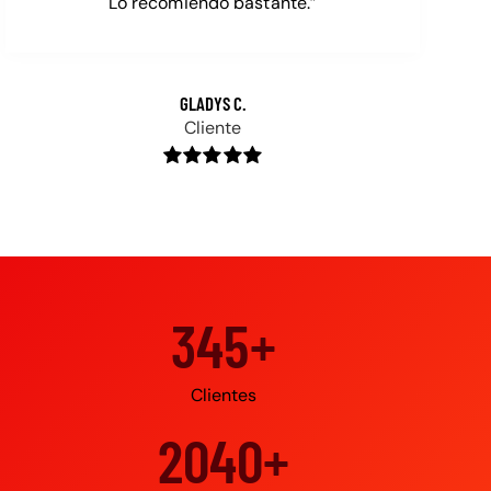
Lo recomiendo bastante.”
GLADYS C.
Cliente
500+
Clientes
3000+