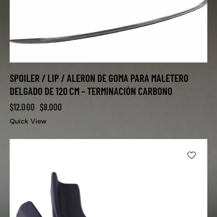
SPOILER / LIP / ALERON DE GOMA PARA MALETERO
DELGADO DE 120 CM – TERMINACIÓN CARBONO
$
12.000
$
8.000
Quick View
-40%