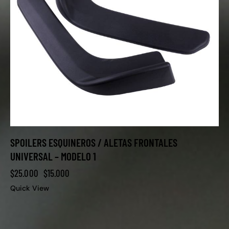
SPOILERS ESQUINEROS / ALETAS FRONTALES
UNIVERSAL – MODELO 1
$
25.000
$
15.000
Quick View