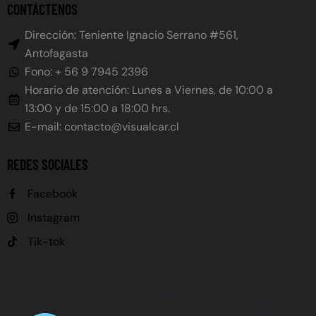
CONTÁCTENOS
Dirección: Teniente Ignacio Serrano #561,
Antofagasta
Fono: + 56 9 7945 2396
Horario de atención: Lunes a Viernes, de 10:00 a
13:00 y de 15:00 a 18:00 hrs.
E-mail: contacto@visualcar.cl
REDES SOCIALES
Facebook
Instagram
Tik-tok
GRABADO DE PATENTE, GRABADO DE PATENTE VEHÍCULOS, GRABADO PATENTE AUTOS, LEY GRABADO
PATENTE CHILE, OBLIGACIÓN GRABADO PATENTE, PLAZO GRABADO PATENTE, MULTA NO GRABADO
PATENTE, GRABADO DE VIDRIOS, GRABADO DE ESPEJOS, GRABADO PERMANENTE, CARACTERÍSTICAS
GRABADO PATENTE (ALTURA LETRAS, TIPO DE LETRA, UBICACIÓN), REGLAMENTO GRABADO PATENTE,
CALENDARIO GRABADO PATENTE, VEHÍCULOS NUEVOS GRABADO PATENTE, VEHÍCULOS USADOS
GRABADO PATENTE, FISCALIZACIÓN GRABADO PATENTE, REVISIÓN TÉCNICA GRABADO PATENTE, LEY