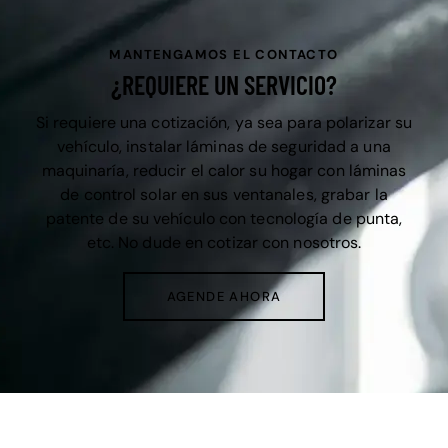
MANTENGAMOS EL CONTACTO
¿REQUIERE UN SERVICIO?
Si requiere una cotización, ya sea para polarizar su
vehículo, instalar láminas de seguridad a una
maquinaría, reducir el calor su hogar con láminas
de control solar en sus ventanales, grabar la
patente de su vehículo con tecnología de punta,
etc. No dude en cotizar con nosotros.
AGENDE AHORA