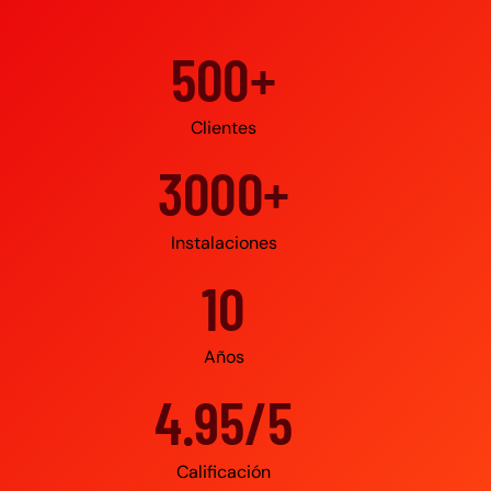
500+
Clientes
3000+
Instalaciones
10
Años
4.95/5
Calificación