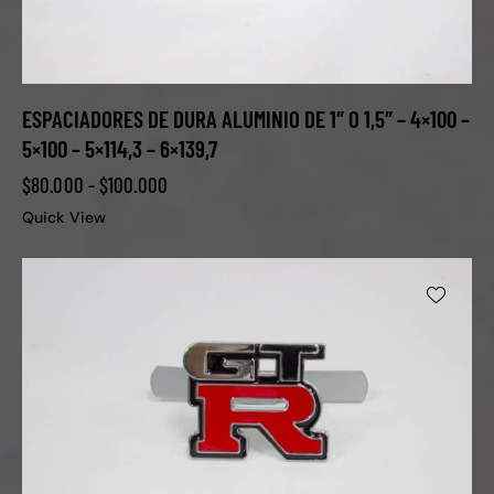
ESPACIADORES DE DURA ALUMINIO DE 1″ O 1,5″ – 4×100 –
5×100 – 5×114,3 – 6×139,7
$
80.000
-
$
100.000
Quick View