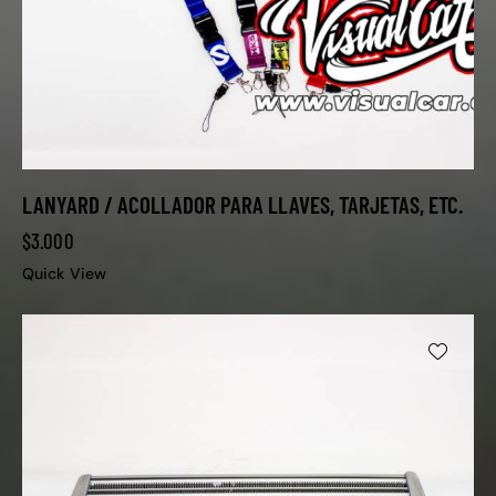
LANYARD / ACOLLADOR PARA LLAVES, TARJETAS, ETC.
$
3.000
Quick View