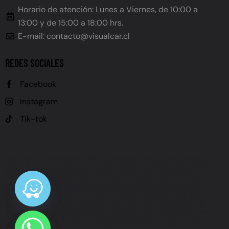
Horario de atención: Lunes a Viernes, de 10:00 a
13:00 y de 15:00 a 18:00 hrs.
E-mail: contacto@visualcar.cl
REDES SOCIALES
Facebook
Instagram
Tik-tok
GRABADO DE PATENTE, GRABADO DE PATENTE VEHÍCULOS, GRABADO PATENTE AUTOS, LEY GRABADO
PATENTE CHILE, OBLIGACIÓN GRABADO PATENTE, PLAZO GRABADO PATENTE, MULTA NO GRABADO
PATENTE, GRABADO DE VIDRIOS, GRABADO DE ESPEJOS, GRABADO PERMANENTE, CARACTERÍSTICAS
GRABADO PATENTE (ALTURA LETRAS, TIPO DE LETRA, UBICACIÓN), REGLAMENTO GRABADO PATENTE,
CALENDARIO GRABADO PATENTE, VEHÍCULOS NUEVOS GRABADO PATENTE, VEHÍCULOS USADOS
GRABADO PATENTE, FISCALIZACIÓN GRABADO PATENTE, REVISIÓN TÉCNICA GRABADO PATENTE, LEY
21.601, LEY DE TRÁNSITO (MODIFICACIÓN), NORMATIVA GRABADO PATENTE, PREVENCIÓN ROBO
VEHÍCULOS, SEGURIDAD VEHICULAR CHILE, SANCIONES GRABADO PATENTE, INFRACCIÓN GRABADO
PATENTE, UTM MULTA GRABADO PATENTE (UNIDAD TRIBUTARIA MENSUAL), DÓNDE GRABAR PATENTE
AUTO CHILE, CÓMO GRABAR PATENTE VEHÍCULO, GRABADO DE PATENTE CERCA DE MÍ, GRABADO DE
PATENTE PRECIOS CHILE, GRABADO DE PATENTE LEGAL CHILE, GRABADO PATENTE 2024, GRABADO
PATENTE 2025, PLAZO FINAL GRABADO PATENTE, Grabado de patente Antofagasta, Grabado de patente
vehículos Antofagasta, Grabado patente autos Antofagasta, Dónde grabar patente auto Antofagasta, Servicio
grabado patente Antofagasta, Grabado de vidrios Antofagasta, Grabado de espejos Antofagasta, Grabado
permanente Antofagasta, Grabado de patente cerca de mí Antofagasta, Grabado de patente precios Antofagasta,
Grabado patente vehículo Antofagasta precios, Lugares para grabar patente Antofagasta, Cumplir ley grabado
patente Antofagasta, Grabado de patente obligatorio Antofagasta, Necesito grabar patente Antofagasta, Urgente
grabado patente Antofagasta, Grabado de autos Antofagasta, Servicios vehiculares Antofagasta (incluyendo
grabado), Polarizado Antofagasta, Láminas de seguridad Antofagasta, Polarizado de autos Antofagasta, Láminas
de seguridad para autos Antofagasta, Instalación polarizado Antofagasta, Instalación láminas de seguridad
Antofagasta, Polarizado de vidrios Antofagasta, Polarizado profesional Antofagasta, Polarizado certificado
Antofagasta, Láminas de seguridad antirrobo Antofagasta, Láminas de seguridad antivandálico Antofagasta,
Láminas de seguridad con filtro UV Antofagasta, Dónde polarizar auto en Antofagasta, Dónde instalar láminas de
seguridad en Antofagasta, Precio polarizado auto Antofagasta, Precio láminas de seguridad auto, Antofagasta,