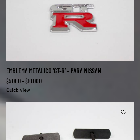
EMBLEMA METÁLICO ‘GT-R’ – PARA NISSAN
$
5.000
-
$
10.000
Quick View