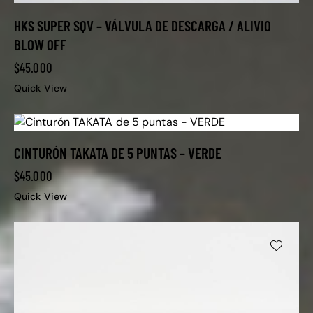
HKS SUPER SQV – VÁLVULA DE DESCARGA / ALIVIO
BLOW OFF
$
45.000
Quick View
CINTURÓN TAKATA DE 5 PUNTAS – VERDE
$
45.000
Quick View