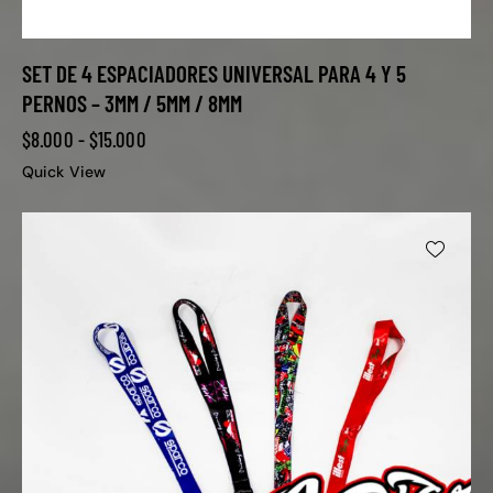
SET DE 4 ESPACIADORES UNIVERSAL PARA 4 Y 5
PERNOS – 3MM / 5MM / 8MM
$
8.000
-
$
15.000
Quick View