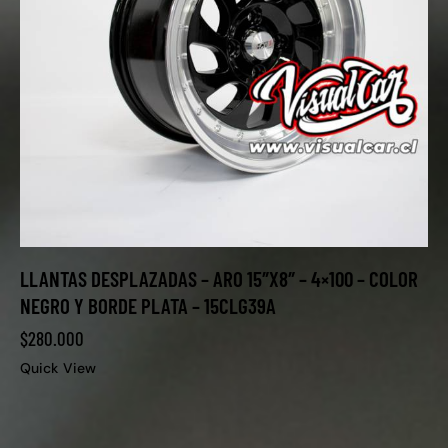
LLANTAS DESPLAZADAS – ARO 15″X8″ – 4×100 – COLOR
NEGRO Y BORDE PLATA – 15CLG39A
$
280.000
Quick View