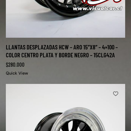
LLANTAS DESPLAZADAS HCW – ARO 15″X8″ – 4×100 –
COLOR CENTRO PLATA Y BORDE NEGRO – 15CLG42A
$
280.000
Quick View