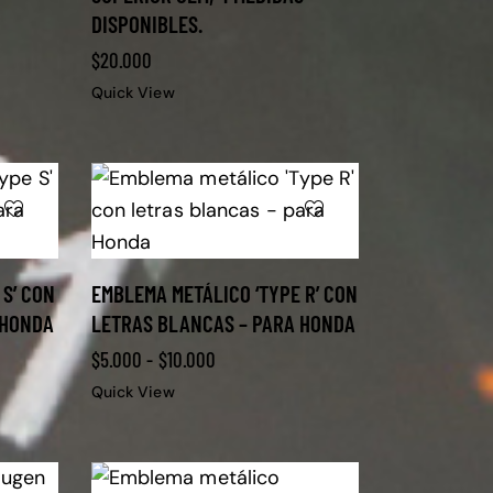
DISPONIBLES.
$
20.000
Quick View
 S’ CON
EMBLEMA METÁLICO ‘TYPE R’ CON
 HONDA
LETRAS BLANCAS – PARA HONDA
$
5.000
-
$
10.000
Quick View