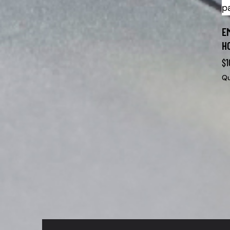
EM
H
$
1
Qu