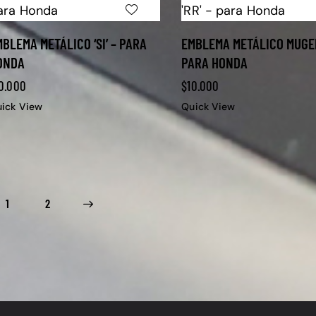
BLEMA METÁLICO ‘SI’ – PARA
EMBLEMA METÁLICO MUGEN
ONDA
PARA HONDA
0.000
$
10.000
ick View
Quick View
1
→
2