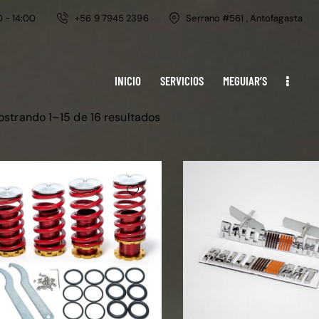
0 - 14:00
+56 9 7945 2396
Serrano #561 , Antofagasta
INICIO
SERVICIOS
MEGUIAR’S
strando 1–15 de 16 resultados