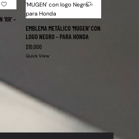
 ‘RR’ –
EMBLEMA METÁLICO ‘MUGEN’ CON
LOGO NEGRO – PARA HONDA
$
10.000
Quick View