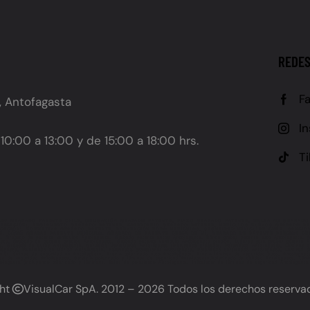
REDES
F
, Antofagasta
I
10:00 a 13:00 y de 15:00 a 18:00 hrs.
T
LEY GRABADO PATENTE CHILE, OBLIGACIÓN GRABADO PATENTE, PLAZO GRABADO PATENTE, MULTA NO GRABADO
 UBICACIÓN), REGLAMENTO GRABADO PATENTE, CALENDARIO GRABADO PATENTE, VEHÍCULOS NUEVOS GRABADO P
IFICACIÓN), NORMATIVA GRABADO PATENTE, PREVENCIÓN ROBO VEHÍCULOS, SEGURIDAD VEHICULAR CHILE, SANC
E, CÓMO GRABAR PATENTE VEHÍCULO, GRABADO DE PATENTE CERCA DE MÍ, GRABADO DE PATENTE PRECIOS CHI
o de patente vehículos Antofagasta, Grabado patente autos Antofagasta, Dónde grabar patente auto Antofagasta, Serv
ta, Grabado de patente precios Antofagasta, Grabado patente vehículo Antofagasta precios, Lugares para grabar patente A
ta, Grabado de autos Antofagasta, Servicios vehiculares Antofagasta (incluyendo grabado), Polarizado Antofagasta, Láminas 
fagasta, Polarizado de vidrios Antofagasta, Polarizado profesional Antofagasta, Polarizado certificado Antofagasta, Láminas 
alar láminas de seguridad en Antofagasta, Precio polarizado auto Antofagasta, Precio láminas de seguridad auto, Antofagas
as de seguridad Antofagasta, Servicio polarizado y láminas de seguridad Antofagasta,Polarizado de calidad Antofagasta, Lámin
ofagasta (incluyendo polarizado y láminas), Taller de polarizado Antofagasta, Instalador de láminas de seguridad Antofagasta
ght
VisualCar SpA
. 2012 – 2026 Todos los derechos reserva