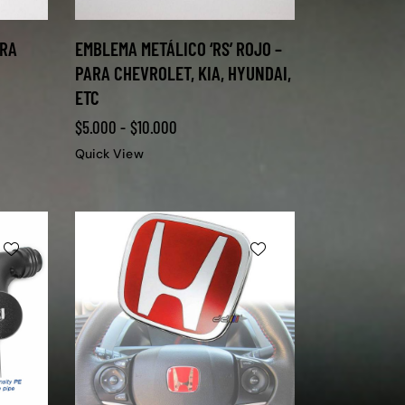
ARA
EMBLEMA METÁLICO ‘RS’ ROJO –
PARA CHEVROLET, KIA, HYUNDAI,
ETC
$
5.000
-
$
10.000
Quick View