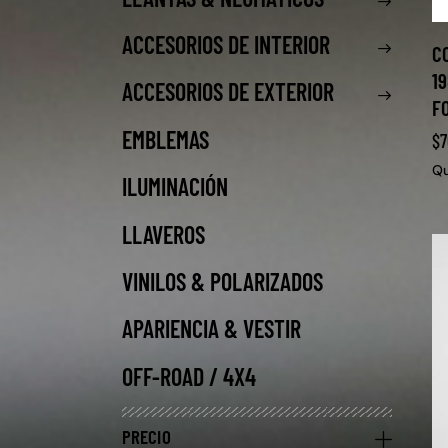
ACCESORIOS DE INTERIOR
C
19
ACCESORIOS DE EXTERIOR
F
EMBLEMAS
$
7
Qu
ILUMINACIÓN
LLAVEROS
VINILOS & POLARIZADOS
APARIENCIA & VESTIR
OFF-ROAD / 4X4
PRECIO