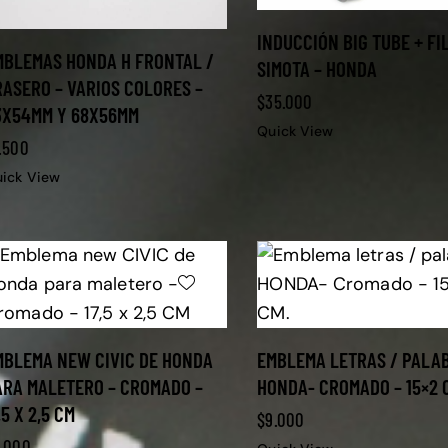
INDUCCIÓN BIG TUBE + FI
MBLEMAS HONDA H FRONTAL /
SIMOTA – HONDA
RASERO – VARIOS COLORES –
$
35.000
3X54MM Y 68X56MM
Quick View
.500
ick View
MBLEMA NEW CIVIC DE HONDA
EMBLEMA LETRAS / PALA
ARA MALETERO – CROMADO –
HONDA- CROMADO – 15×2 
,5 X 2,5 CM
$
9.000
.000