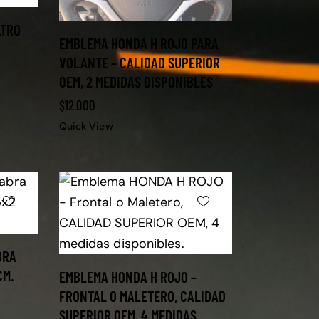
LTRO
EMBLEMA HONDA H ROJO PARA
VOLANTE – CALIDAD SUPERIOR
OEM, 2 MEDIDAS DISPONIBLES
$
12.000
Quick View
BRA
CM.
EMBLEMA HONDA H ROJO –
FRONTAL O MALETERO, CALIDAD
SUPERIOR OEM, 4 MEDIDAS