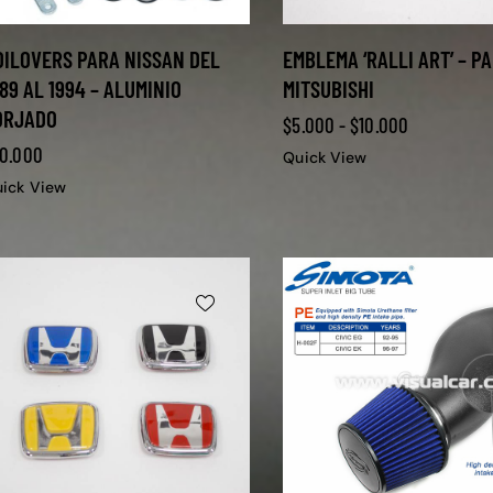
OILOVERS PARA NISSAN DEL
EMBLEMA ‘RALLI ART’ – P
89 AL 1994 – ALUMINIO
MITSUBISHI
ORJADO
$
5.000
-
$
10.000
0.000
Quick View
ick View