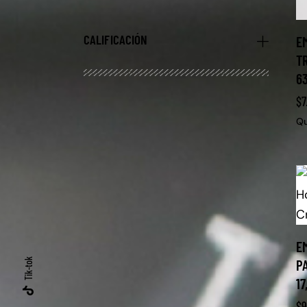
CALIFICACIÓN
E
T
6
$
7
Qu
E
Tik-tok
P
17
$
9