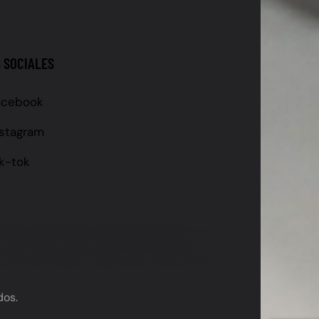
 SOCIALES
acebook
nstagram
ik-tok
 PATENTE, GRABADO DE VIDRIOS, GRABADO DE ESPEJOS, GRABADO
ATENTE, VEHÍCULOS USADOS GRABADO PATENTE, FISCALIZACIÓN GRABADO
IONES GRABADO PATENTE, INFRACCIÓN GRABADO PATENTE, UTM MULTA
LE, GRABADO DE PATENTE LEGAL CHILE, GRABADO PATENTE 2024,
icio grabado patente Antofagasta, Grabado de vidrios Antofagasta, Grabado de
ntofagasta, Cumplir ley grabado patente Antofagasta, Grabado de patente
de seguridad Antofagasta, Polarizado de autos Antofagasta, Láminas de seguridad
de seguridad antirrobo Antofagasta, Láminas de seguridad antivandálico Antofagasta,
ta, Polarizado de autos cerca de mí Antofagasta, Láminas de seguridad autos cerca
as de seguridad alta resistencia Antofagasta, Beneficios del polarizado
dos.