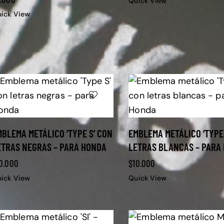
Quick View
ick View
MBLEMA METÁLICO ‘TYPE S’ CON
EMBLEMA METÁLICO ‘TYPE
ETRAS NEGRAS – PARA HONDA
LETRAS BLANCAS – PARA
0.000
$
10.000
ick View
Quick View