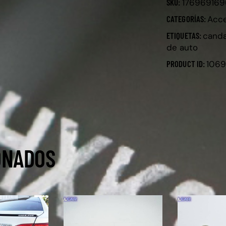
SKU:
176969169
CATEGORÍAS:
Acce
ETIQUETAS:
canda
de auto
PRODUCT ID:
106
ONADOS