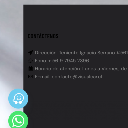
CONTÁCTENOS
Dirección: Teniente Ignacio Serrano #561
Fono: + 56 9 7945 2396
Horario de atención: Lunes a Viernes, de 
E-mail: contacto@visualcar.cl
GRABADO DE PATENTE, GRABADO DE PATENTE VEHÍCULOS, GRABADO PATENTE AUTOS, 
PERMANENTE, CARACTERÍSTICAS GRABADO PATENTE (ALTURA LETRAS, TIPO DE LETRA,
PATENTE, REVISIÓN TÉCNICA GRABADO PATENTE, LEY 21.601, LEY DE TRÁNSITO (MOD
GRABADO PATENTE (UNIDAD TRIBUTARIA MENSUAL), DÓNDE GRABAR PATENTE AUTO CHIL
GRABADO PATENTE 2025, PLAZO FINAL GRABADO PATENTE, Grabado de patente Antofagasta, Grabad
espejos Antofagasta, Grabado permanente Antofagasta, Grabado de patente cerca de mí Antofagas
obligatorio Antofagasta, Necesito grabar patente Antofagasta, Urgente grabado patente Antofagas
para autos Antofagasta, Instalación polarizado Antofagasta, Instalación láminas de seguridad Anto
Láminas de seguridad con filtro UV Antofagasta, Dónde polarizar auto en Antofagasta, Dónde inst
de mí Antofagasta, Polarizado y láminas de seguridad Antofagasta, Instalación polarizado y lámin
Antofagasta, Seguridad vehicular Antofagasta (relacionado a láminas), Servicios automotrices Ant