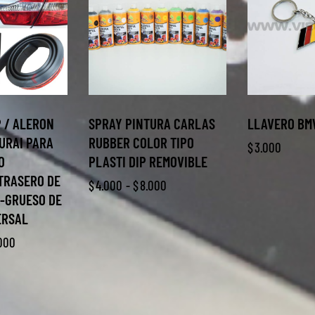
P / ALERON
SPRAY PINTURA CARLAS
LLAVERO BM
URAI PARA
RUBBER COLOR TIPO
$
3.000
O
PLASTI DIP REMOVIBLE
TRASERO DE
$
4.000
-
$
8.000
 -GRUESO DE
ERSAL
.000