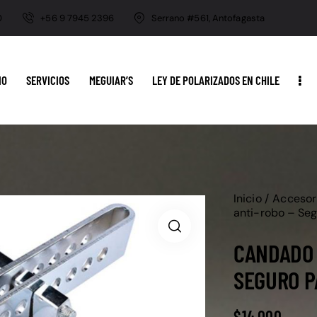
0
+56 9 7945 2396
Serrano #561, Antofagasta
IO
SERVICIOS
MEGUIAR’S
LEY DE POLARIZADOS EN CHILE
Inicio
Accesor
anti-robo – Seg
CANDADO 
SEGURO P
$
14.000