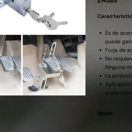
Característic
Es de acer
puede gana
Forja de ac
No requiere
Ninguna mo
La posición
Aplicación
acelerador
Agotado