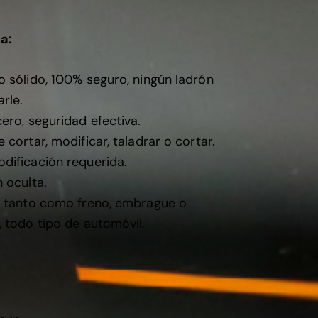
a:
o sólido, 100% seguro, ningún ladrón
rle.
ero, seguridad efectiva.
 cortar, modificar, taladrar o cortar.
dificación requerida.
 oculta.
: tanto como freno, embrague o
, todo tipo de automóvil.