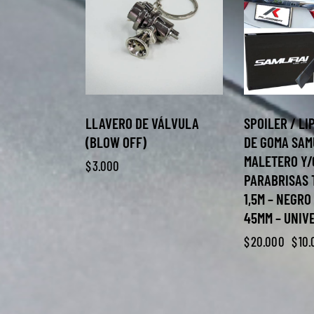
LLAVERO DE VÁLVULA
SPOILER / LI
(BLOW OFF)
DE GOMA SAM
MALETERO Y/
$
3.000
PARABRISAS 
1,5M – NEGRO
45MM – UNIV
$
20.000
$
10