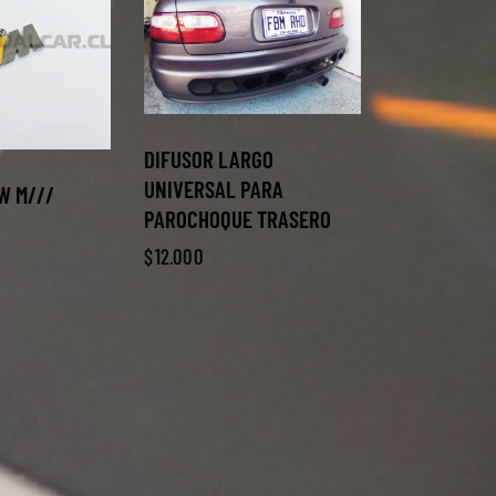
DIFUSOR LARGO
UNIVERSAL PARA
W M///
PAROCHOQUE TRASERO
$
12.000