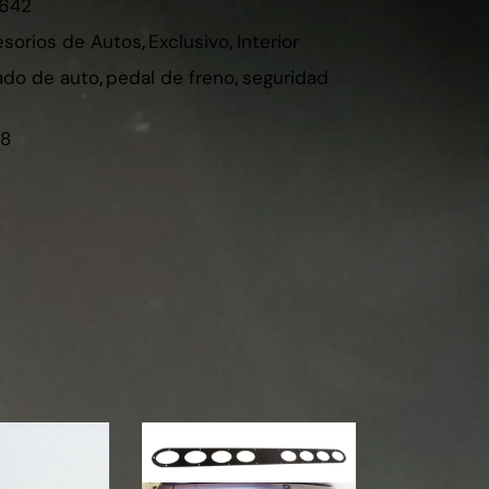
642
sorios de Autos
,
Exclusivo
,
Interior
do de auto
,
pedal de freno
,
seguridad
98