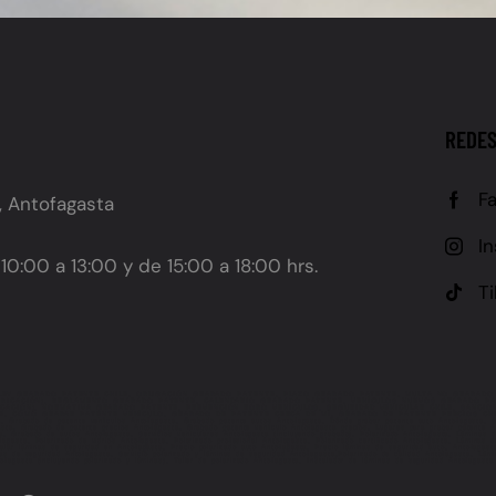
REDES
F
, Antofagasta
I
10:00 a 13:00 y de 15:00 a 18:00 hrs.
T
LEY GRABADO PATENTE CHILE, OBLIGACIÓN GRABADO PATENTE, PLAZO GRABADO PATENTE, MULTA NO GRABADO
 UBICACIÓN), REGLAMENTO GRABADO PATENTE, CALENDARIO GRABADO PATENTE, VEHÍCULOS NUEVOS GRABADO P
IFICACIÓN), NORMATIVA GRABADO PATENTE, PREVENCIÓN ROBO VEHÍCULOS, SEGURIDAD VEHICULAR CHILE, SANC
E, CÓMO GRABAR PATENTE VEHÍCULO, GRABADO DE PATENTE CERCA DE MÍ, GRABADO DE PATENTE PRECIOS CHI
o de patente vehículos Antofagasta, Grabado patente autos Antofagasta, Dónde grabar patente auto Antofagasta, Serv
ta, Grabado de patente precios Antofagasta, Grabado patente vehículo Antofagasta precios, Lugares para grabar patente A
ta, Grabado de autos Antofagasta, Servicios vehiculares Antofagasta (incluyendo grabado), Polarizado Antofagasta, Láminas 
fagasta, Polarizado de vidrios Antofagasta, Polarizado profesional Antofagasta, Polarizado certificado Antofagasta, Láminas 
alar láminas de seguridad en Antofagasta, Precio polarizado auto Antofagasta, Precio láminas de seguridad auto, Antofagas
as de seguridad Antofagasta, Servicio polarizado y láminas de seguridad Antofagasta,Polarizado de calidad Antofagasta, Lámin
ofagasta (incluyendo polarizado y láminas), Taller de polarizado Antofagasta, Instalador de láminas de seguridad Antofagasta