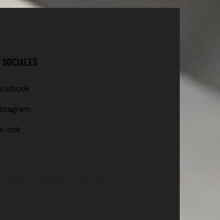
 SOCIALES
acebook
nstagram
ik-tok
 PATENTE, GRABADO DE VIDRIOS, GRABADO DE ESPEJOS, GRABADO
ATENTE, VEHÍCULOS USADOS GRABADO PATENTE, FISCALIZACIÓN GRABADO
IONES GRABADO PATENTE, INFRACCIÓN GRABADO PATENTE, UTM MULTA
LE, GRABADO DE PATENTE LEGAL CHILE, GRABADO PATENTE 2024,
icio grabado patente Antofagasta, Grabado de vidrios Antofagasta, Grabado de
ntofagasta, Cumplir ley grabado patente Antofagasta, Grabado de patente
de seguridad Antofagasta, Polarizado de autos Antofagasta, Láminas de seguridad
de seguridad antirrobo Antofagasta, Láminas de seguridad antivandálico Antofagasta,
ta, Polarizado de autos cerca de mí Antofagasta, Láminas de seguridad autos cerca
as de seguridad alta resistencia Antofagasta, Beneficios del polarizado