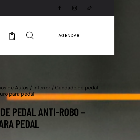
AGENDAR
0
ios de Autos
Interior
Candado de pedal
uro para pedal
DE PEDAL ANTI-ROBO –
ARA PEDAL