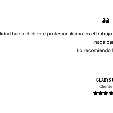
en el.trabajo el polarizado de mi auto quedo perfe
nada caro.
 recomiendo bastante.”
GLADYS C.
Cliente