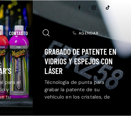
S
CONTACTO
AGENDAR
GRABADO DE PATENTE EN
VIDRIOS Y ESPEJOS CON
AR’S
LÁSER
l para el
Técnología de punta para
do y
grabar la patente de su
ue tu
vehículo en los cristales, de
radiante.
manera clara y permanente.