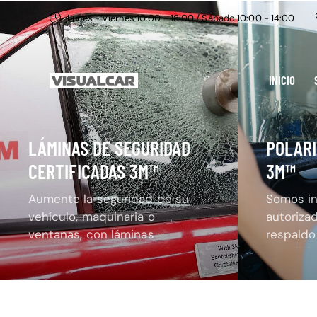
Lunes - Viernes 10:00 - 18:00 / Sábado 10:00 - 14:00
INICIO
LÁMINAS DE SEGURIDAD
POLARI
CERTIFICADAS 3M™
3M™
Aumente la seguridad de su
Somos in
vehículo, maquinaria o
autoriza
ventanas, con láminas
respaldo 
certificadas a toda prueba.
mundial, 
nacional.