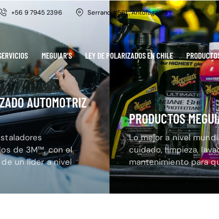
+56 9 7945 2396
Serrano #561 , Antofagasta
SERVICIOS
MEGUIAR’S
LEY DE POLARIZADOS EN CHILE
PRODUCTO
ZADO AUTOMOTRIZ
PRODUCTOS MEGUI
staladores
Lo mejor a nivel mundia
dos de 3M™, con el
cuidado, limpieza, lava
de un lider a nivel
mantenimiento para q
lo mejor a nivel
vehículo se mantenga 