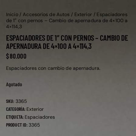
Inicio
Accesorios de Autos
Exterior
Espaciadores
de 1″ con pernos – Cambio de apernadura de 4×100 a
4×114,3
ESPACIADORES DE 1″ CON PERNOS – CAMBIO DE
APERNADURA DE 4×100 A 4×114,3
$
80.000
Espaciadores con cambio de apernadura.
Agotado
SKU:
3365
CATEGORÍA:
Exterior
ETIQUETA:
Espaciadores
PRODUCT ID:
3365