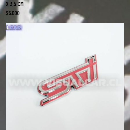
X 3,5 CM
$
5.000