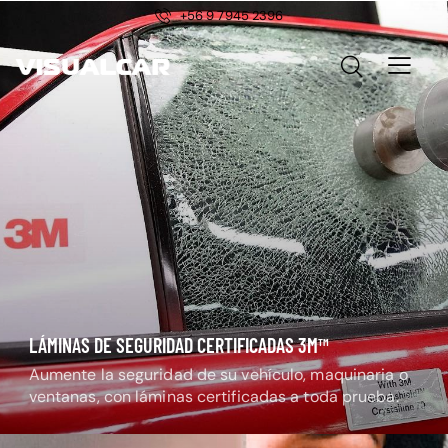
+56 9 7945 2396
LÁMINAS DE SEGURIDAD CERTIFICADAS 3M™
Aumente la seguridad de su vehículo, maquinaria o
ventanas, con láminas certificadas a toda prueba.