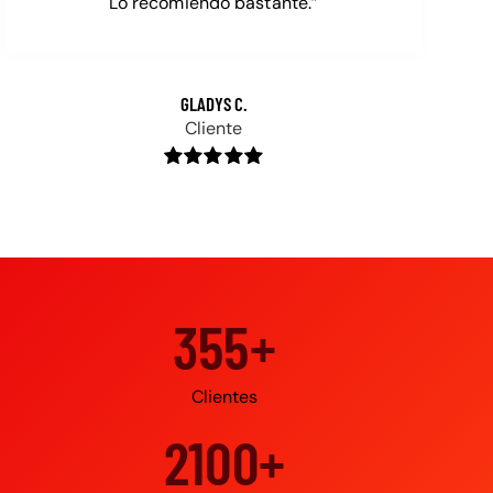
Lo recomiendo bastante.”
GLADYS C.
Cliente
500+
Clientes
3000+