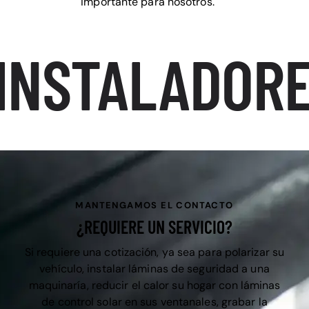
importante para nosotros.
INSTALADORE
MANTENGAMOS EL CONTACTO
¿REQUIERE UN SERVICIO?
Si requiere una cotización, ya sea para polarizar su
vehículo, instalar láminas de seguridad a una
maquinaría, reducir el calor su hogar con láminas
de control solar en sus ventanales, grabar la