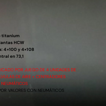
o titanium
llantas HCW
: 4×100 y 4×108
tral en 73,1
LICADO POR JUEGO DE 4 UNIDADES DE
ALVULAS DE AIRE + CENTRADORES
E NEUMÁTICOS
POR VALORES CON NEUMÁTICOS