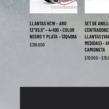
LLANTAS HCW – ARO
SET DE ANIL
13″X5.5″ – 4×100 – COLOR
CENTRADORE
NEGRO Y PLATA – 13Q408A
LLANTAS (VA
MEDIDAS) – A
$
210.000
CAMIONETA
$
10.000
-
$
15