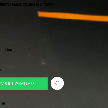
ODUCTOS REALES, TOMADAS EN LA TIENDA.
ponibles
OW
TAR EN WHATSAPP
586