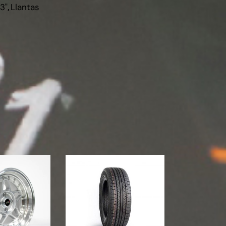
13"
,
Llantas
5