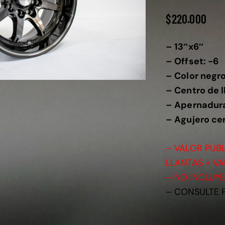
$
220.000
– 13″x6″
– Offset: -6
– Color negr
– Centro de 
– Apernadura
– Agujero cen
– VALOR PUB
LLANTAS + V
– NO INCLUY
– CONSULTE 