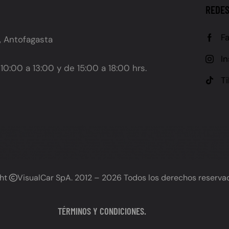
REDES
F
, Antofagasta
I
10:00 a 13:00 y de 15:00 a 18:00 hrs.
T
LEY GRABADO PATENTE CHILE, OBLIGACIÓN GRABADO PATENTE, PLAZO GRABADO PATENTE, MULTA NO GRABADO
 UBICACIÓN), REGLAMENTO GRABADO PATENTE, CALENDARIO GRABADO PATENTE, VEHÍCULOS NUEVOS GRABADO P
IFICACIÓN), NORMATIVA GRABADO PATENTE, PREVENCIÓN ROBO VEHÍCULOS, SEGURIDAD VEHICULAR CHILE, SANC
E, CÓMO GRABAR PATENTE VEHÍCULO, GRABADO DE PATENTE CERCA DE MÍ, GRABADO DE PATENTE PRECIOS CHI
o de patente vehículos Antofagasta, Grabado patente autos Antofagasta, Dónde grabar patente auto Antofagasta, Serv
ta, Grabado de patente precios Antofagasta, Grabado patente vehículo Antofagasta precios, Lugares para grabar patente A
ta, Grabado de autos Antofagasta, Servicios vehiculares Antofagasta (incluyendo grabado), Polarizado Antofagasta, Láminas 
fagasta, Polarizado de vidrios Antofagasta, Polarizado profesional Antofagasta, Polarizado certificado Antofagasta, Láminas 
alar láminas de seguridad en Antofagasta, Precio polarizado auto Antofagasta, Precio láminas de seguridad auto, Antofagas
as de seguridad Antofagasta, Servicio polarizado y láminas de seguridad Antofagasta,Polarizado de calidad Antofagasta, Lámin
ofagasta (incluyendo polarizado y láminas), Taller de polarizado Antofagasta, Instalador de láminas de seguridad Antofagasta
ght
VisualCar SpA
. 2012 – 2026 Todos los derechos reserva
TÉRMINOS Y CONDICIONES.