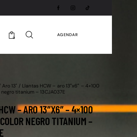
AGENDAR
0
Aro 13"
Llantas HCW – aro 13″x6″ – 4×100
r negro titanium – 13CJA037E
HCW – ARO 13″X6″ – 4×100
– COLOR NEGRO TITANIUM –
E