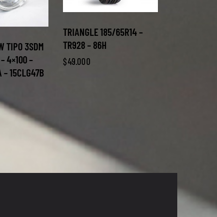
TRIANGLE 185/65R14 –
TR928 – 86H
W TIPO 3SDM
 – 4×100 –
$
49.000
 – 15CLG47B