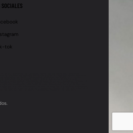
 SOCIALES
acebook
nstagram
ik-tok
 PATENTE, GRABADO DE VIDRIOS, GRABADO DE ESPEJOS, GRABADO
ATENTE, VEHÍCULOS USADOS GRABADO PATENTE, FISCALIZACIÓN GRABADO
IONES GRABADO PATENTE, INFRACCIÓN GRABADO PATENTE, UTM MULTA
LE, GRABADO DE PATENTE LEGAL CHILE, GRABADO PATENTE 2024,
icio grabado patente Antofagasta, Grabado de vidrios Antofagasta, Grabado de
ntofagasta, Cumplir ley grabado patente Antofagasta, Grabado de patente
de seguridad Antofagasta, Polarizado de autos Antofagasta, Láminas de seguridad
de seguridad antirrobo Antofagasta, Láminas de seguridad antivandálico Antofagasta,
ta, Polarizado de autos cerca de mí Antofagasta, Láminas de seguridad autos cerca
as de seguridad alta resistencia Antofagasta, Beneficios del polarizado
dos.