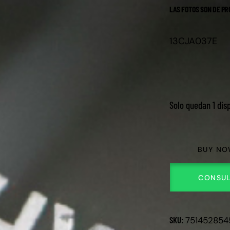
LAS FOTOS SON DE PR
13CJA037E
Solo quedan 1 dis
BUY N
CONSUL
SKU:
751452854