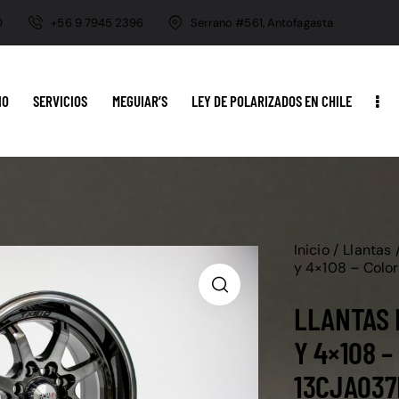
0
+56 9 7945 2396
Serrano #561, Antofagasta
IO
SERVICIOS
MEGUIAR’S
LEY DE POLARIZADOS EN CHILE
Inicio
Llantas
y 4×108 – Colo
LLANTAS 
Y 4×108 
13CJA037