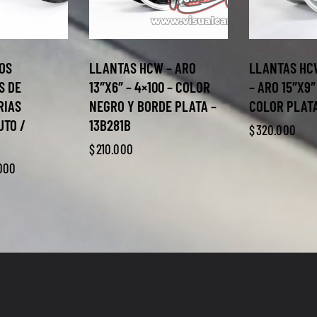
LOS
LLANTAS HCW – ARO
LLANTAS HC
S DE
13″X6″ – 4×100 – COLOR
– ARO 15″X9″
RIAS
NEGRO Y BORDE PLATA –
COLOR PLATA
UTO /
13B281B
$
320.000
$
210.000
.000