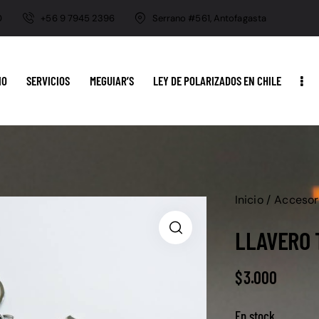
0
+56 9 7945 2396
Serrano #561, Antofagasta
IO
SERVICIOS
MEGUIAR’S
LEY DE POLARIZADOS EN CHILE
Inicio
Accesor
LLAVERO 
$
3.000
En stock