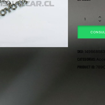
CONSUL
SKU:
14986858
CATEGORÍAS:
Acce
PRODUCT ID:
789