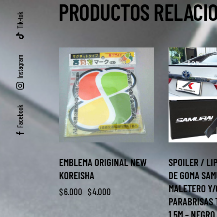
PRODUCTOS RELACI
Tik-tok
Instagram
-33%
-50%
Facebook
EMBLEMA ORIGINAL NEW
SPOILER / LI
KOREISHA
DE GOMA SAM
MALETERO Y/
$
6.000
$
4.000
PARABRISAS 
1,5M – NEGRO