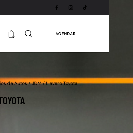
AGENDAR
0
ios de Autos
JDM
Llavero Toyota
TOYOTA