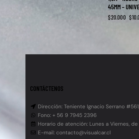
45MM – UNIV
$
20.000
$
10
CONTÁCTENOS
Dirección: Teniente Ignacio Serrano #561
Fono: + 56 9 7945 2396
Horario de atención: Lunes a Viernes, de 
E-mail: contacto@visualcar.cl