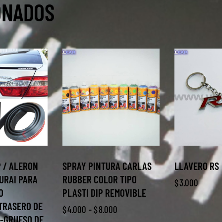
ONADOS
P / ALERON
SPRAY PINTURA CARLAS
LLAVERO RS
URAI PARA
RUBBER COLOR TIPO
$
3.000
O
PLASTI DIP REMOVIBLE
TRASERO DE
$
4.000
-
$
8.000
 -GRUESO DE