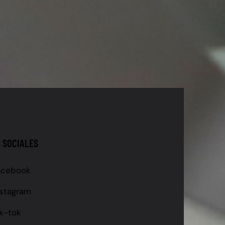
 SOCIALES
acebook
nstagram
ik-tok