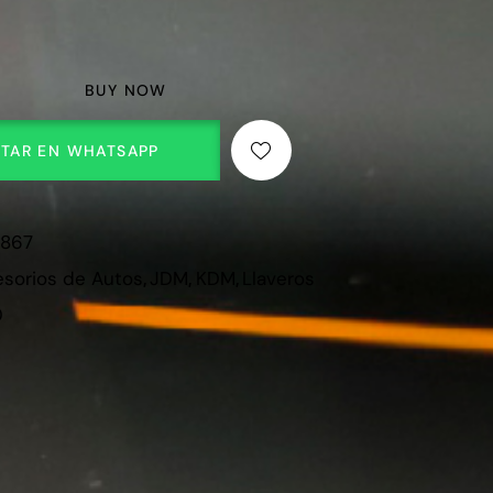
BUY NOW
TAR EN WHATSAPP
3867
sorios de Autos
,
JDM
,
KDM
,
Llaveros
0