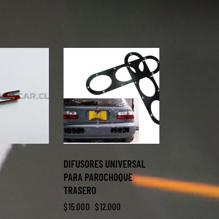
-20%
DIFUSORES UNIVERSAL
PARA PAROCHOQUE
TRASERO
$
15.000
$
12.000