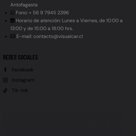
Antofagasta
Fono: + 56 9 7945 2396
Horario de atención: Lunes a Viernes, de 10:00 a
13:00 y de 15:00 a 18:00 hrs.
E-mail: contacto@visualcar.cl
REDES SOCIALES
Facebook
Instagram
Tik-tok
GRABADO DE PATENTE, GRABADO DE PATENTE VEHÍCULOS, GRABADO PATENTE AUTOS, LEY GRABADO
PATENTE CHILE, OBLIGACIÓN GRABADO PATENTE, PLAZO GRABADO PATENTE, MULTA NO GRABADO
PATENTE, GRABADO DE VIDRIOS, GRABADO DE ESPEJOS, GRABADO PERMANENTE, CARACTERÍSTICAS
GRABADO PATENTE (ALTURA LETRAS, TIPO DE LETRA, UBICACIÓN), REGLAMENTO GRABADO PATENTE,
CALENDARIO GRABADO PATENTE, VEHÍCULOS NUEVOS GRABADO PATENTE, VEHÍCULOS USADOS
GRABADO PATENTE, FISCALIZACIÓN GRABADO PATENTE, REVISIÓN TÉCNICA GRABADO PATENTE, LEY
21.601, LEY DE TRÁNSITO (MODIFICACIÓN), NORMATIVA GRABADO PATENTE, PREVENCIÓN ROBO
VEHÍCULOS, SEGURIDAD VEHICULAR CHILE, SANCIONES GRABADO PATENTE, INFRACCIÓN GRABADO
PATENTE, UTM MULTA GRABADO PATENTE (UNIDAD TRIBUTARIA MENSUAL), DÓNDE GRABAR PATENTE
AUTO CHILE, CÓMO GRABAR PATENTE VEHÍCULO, GRABADO DE PATENTE CERCA DE MÍ, GRABADO DE
PATENTE PRECIOS CHILE, GRABADO DE PATENTE LEGAL CHILE, GRABADO PATENTE 2024, GRABADO
PATENTE 2025, PLAZO FINAL GRABADO PATENTE, Grabado de patente Antofagasta, Grabado de patente
vehículos Antofagasta, Grabado patente autos Antofagasta, Dónde grabar patente auto Antofagasta, Servicio