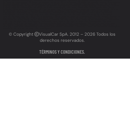
grabado patente Antofagasta, Grabado de vidrios Antofagasta, Grabado de espejos Antofagasta, Grabado
permanente Antofagasta, Grabado de patente cerca de mí Antofagasta, Grabado de patente precios Antofagasta,
Grabado patente vehículo Antofagasta precios, Lugares para grabar patente Antofagasta, Cumplir ley grabado
patente Antofagasta, Grabado de patente obligatorio Antofagasta, Necesito grabar patente Antofagasta, Urgente
grabado patente Antofagasta, Grabado de autos Antofagasta, Servicios vehiculares Antofagasta (incluyendo
grabado), Polarizado Antofagasta, Láminas de seguridad Antofagasta, Polarizado de autos Antofagasta, Láminas
de seguridad para autos Antofagasta, Instalación polarizado Antofagasta, Instalación láminas de seguridad
Antofagasta, Polarizado de vidrios Antofagasta, Polarizado profesional Antofagasta, Polarizado certificado
Antofagasta, Láminas de seguridad antirrobo Antofagasta, Láminas de seguridad antivandálico Antofagasta,
Láminas de seguridad con filtro UV Antofagasta, Dónde polarizar auto en Antofagasta, Dónde instalar láminas de
seguridad en Antofagasta, Precio polarizado auto Antofagasta, Precio láminas de seguridad auto, Antofagasta,
Polarizado de autos cerca de mí Antofagasta, Láminas de seguridad autos cerca de mí Antofagasta, Polarizado
y láminas de seguridad Antofagasta, Instalación polarizado y láminas de seguridad Antofagasta, Servicio
polarizado y láminas de seguridad Antofagasta,Polarizado de calidad Antofagasta, Láminas de seguridad alta
resistencia Antofagasta, Beneficios del polarizado Antofagasta, Seguridad vehicular Antofagasta (relacionado a
láminas), Servicios automotrices Antofagasta (incluyendo polarizado y láminas), Taller de polarizado Antofagasta,
Instalador de láminas de seguridad Antofagasta
© Copyright
VisualCar SpA
. 2012 – 2026 Todos los
derechos reservados.
TÉRMINOS Y CONDICIONES.