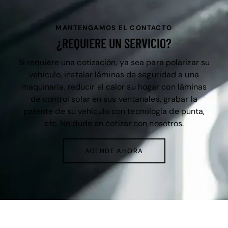
MANTENGAMOS EL CONTACTO
¿REQUIERE UN SERVICIO?
Si requiere una cotización, ya sea para polarizar su
vehículo, instalar láminas de seguridad a una
maquinaría, reducir el calor su hogar con láminas
de control solar en sus ventanales, grabar la
patente de su vehículo con tecnología de punta,
etc. No dude en cotizar con nosotros.
AGENDE AHORA