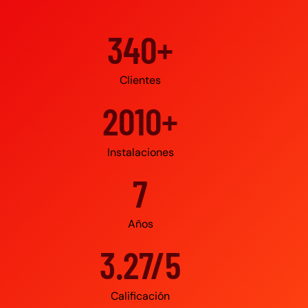
500+
Clientes
3000+
Instalaciones
10
Años
4.95/5
Calificación