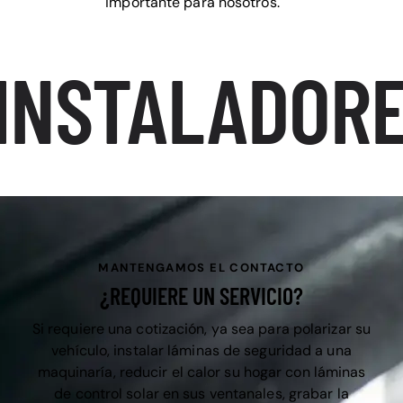
importante para nosotros.
INSTALADORE
MANTENGAMOS EL CONTACTO
¿REQUIERE UN SERVICIO?
Si requiere una cotización, ya sea para polarizar su
vehículo, instalar láminas de seguridad a una
maquinaría, reducir el calor su hogar con láminas
de control solar en sus ventanales, grabar la