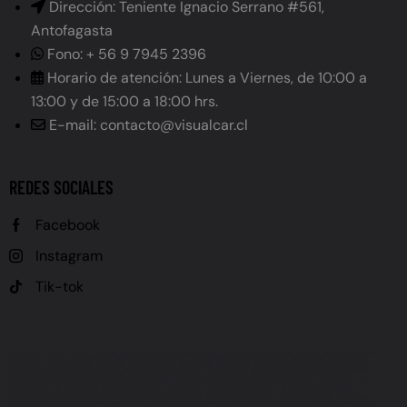
Dirección: Teniente Ignacio Serrano #561,
Antofagasta
Fono: + 56 9 7945 2396
Horario de atención: Lunes a Viernes, de 10:00 a
13:00 y de 15:00 a 18:00 hrs.
E-mail: contacto@visualcar.cl
REDES SOCIALES
Facebook
Instagram
Tik-tok
GRABADO DE PATENTE, GRABADO DE PATENTE VEHÍCULOS, GRABADO PATENTE AUTOS, LEY GRABADO
PATENTE CHILE, OBLIGACIÓN GRABADO PATENTE, PLAZO GRABADO PATENTE, MULTA NO GRABADO
PATENTE, GRABADO DE VIDRIOS, GRABADO DE ESPEJOS, GRABADO PERMANENTE, CARACTERÍSTICAS
GRABADO PATENTE (ALTURA LETRAS, TIPO DE LETRA, UBICACIÓN), REGLAMENTO GRABADO PATENTE,
CALENDARIO GRABADO PATENTE, VEHÍCULOS NUEVOS GRABADO PATENTE, VEHÍCULOS USADOS
GRABADO PATENTE, FISCALIZACIÓN GRABADO PATENTE, REVISIÓN TÉCNICA GRABADO PATENTE, LEY
21.601, LEY DE TRÁNSITO (MODIFICACIÓN), NORMATIVA GRABADO PATENTE, PREVENCIÓN ROBO
VEHÍCULOS, SEGURIDAD VEHICULAR CHILE, SANCIONES GRABADO PATENTE, INFRACCIÓN GRABADO
PATENTE, UTM MULTA GRABADO PATENTE (UNIDAD TRIBUTARIA MENSUAL), DÓNDE GRABAR PATENTE
AUTO CHILE, CÓMO GRABAR PATENTE VEHÍCULO, GRABADO DE PATENTE CERCA DE MÍ, GRABADO DE