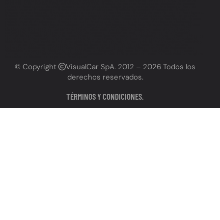
PATENTE PRECIOS CHILE, GRABADO DE PATENTE LEGAL CHILE, GRABADO PATENTE 2024, GRABADO
PATENTE 2025, PLAZO FINAL GRABADO PATENTE, Grabado de patente Antofagasta, Grabado de patente
vehículos Antofagasta, Grabado patente autos Antofagasta, Dónde grabar patente auto Antofagasta, Servicio
grabado patente Antofagasta, Grabado de vidrios Antofagasta, Grabado de espejos Antofagasta, Grabado
permanente Antofagasta, Grabado de patente cerca de mí Antofagasta, Grabado de patente precios Antofagasta,
Grabado patente vehículo Antofagasta precios, Lugares para grabar patente Antofagasta, Cumplir ley grabado
patente Antofagasta, Grabado de patente obligatorio Antofagasta, Necesito grabar patente Antofagasta, Urgente
grabado patente Antofagasta, Grabado de autos Antofagasta, Servicios vehiculares Antofagasta (incluyendo
grabado), Polarizado Antofagasta, Láminas de seguridad Antofagasta, Polarizado de autos Antofagasta, Láminas
de seguridad para autos Antofagasta, Instalación polarizado Antofagasta, Instalación láminas de seguridad
Antofagasta, Polarizado de vidrios Antofagasta, Polarizado profesional Antofagasta, Polarizado certificado
Antofagasta, Láminas de seguridad antirrobo Antofagasta, Láminas de seguridad antivandálico Antofagasta,
Láminas de seguridad con filtro UV Antofagasta, Dónde polarizar auto en Antofagasta, Dónde instalar láminas de
seguridad en Antofagasta, Precio polarizado auto Antofagasta, Precio láminas de seguridad auto, Antofagasta,
Polarizado de autos cerca de mí Antofagasta, Láminas de seguridad autos cerca de mí Antofagasta, Polarizado
y láminas de seguridad Antofagasta, Instalación polarizado y láminas de seguridad Antofagasta, Servicio
polarizado y láminas de seguridad Antofagasta,Polarizado de calidad Antofagasta, Láminas de seguridad alta
resistencia Antofagasta, Beneficios del polarizado Antofagasta, Seguridad vehicular Antofagasta (relacionado a
láminas), Servicios automotrices Antofagasta (incluyendo polarizado y láminas), Taller de polarizado Antofagasta,
Instalador de láminas de seguridad Antofagasta
© Copyright
VisualCar SpA
. 2012 – 2026 Todos los
derechos reservados.
TÉRMINOS Y CONDICIONES.