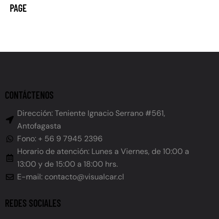
PAGE
CONTÁCTENOS
Dirección: Teniente Ignacio Serrano #561,
Antofagasta
Fono: + 56 9 7945 2396
Horario de atención: Lunes a Viernes, de 10:00 a
13:00 y de 15:00 a 18:00 hrs.
E-mail: contacto@visualcar.cl
REDES SOCIALES