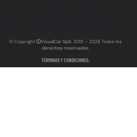
PATENTE PRECIOS CHILE, GRABADO DE PATENTE LEGAL CHILE, GRABADO PATENTE 2024, GRABADO
PATENTE 2025, PLAZO FINAL GRABADO PATENTE, Grabado de patente Antofagasta, Grabado de patente
vehículos Antofagasta, Grabado patente autos Antofagasta, Dónde grabar patente auto Antofagasta, Servicio
grabado patente Antofagasta, Grabado de vidrios Antofagasta, Grabado de espejos Antofagasta, Grabado
permanente Antofagasta, Grabado de patente cerca de mí Antofagasta, Grabado de patente precios Antofagasta,
Grabado patente vehículo Antofagasta precios, Lugares para grabar patente Antofagasta, Cumplir ley grabado
patente Antofagasta, Grabado de patente obligatorio Antofagasta, Necesito grabar patente Antofagasta, Urgente
grabado patente Antofagasta, Grabado de autos Antofagasta, Servicios vehiculares Antofagasta (incluyendo
grabado), Polarizado Antofagasta, Láminas de seguridad Antofagasta, Polarizado de autos Antofagasta, Láminas
de seguridad para autos Antofagasta, Instalación polarizado Antofagasta, Instalación láminas de seguridad
Antofagasta, Polarizado de vidrios Antofagasta, Polarizado profesional Antofagasta, Polarizado certificado
Antofagasta, Láminas de seguridad antirrobo Antofagasta, Láminas de seguridad antivandálico Antofagasta,
Láminas de seguridad con filtro UV Antofagasta, Dónde polarizar auto en Antofagasta, Dónde instalar láminas de
seguridad en Antofagasta, Precio polarizado auto Antofagasta, Precio láminas de seguridad auto, Antofagasta,
Polarizado de autos cerca de mí Antofagasta, Láminas de seguridad autos cerca de mí Antofagasta, Polarizado
y láminas de seguridad Antofagasta, Instalación polarizado y láminas de seguridad Antofagasta, Servicio
polarizado y láminas de seguridad Antofagasta,Polarizado de calidad Antofagasta, Láminas de seguridad alta
resistencia Antofagasta, Beneficios del polarizado Antofagasta, Seguridad vehicular Antofagasta (relacionado a
láminas), Servicios automotrices Antofagasta (incluyendo polarizado y láminas), Taller de polarizado Antofagasta,
Instalador de láminas de seguridad Antofagasta
© Copyright
VisualCar SpA
. 2012 – 2026 Todos los
derechos reservados.
TÉRMINOS Y CONDICIONES.