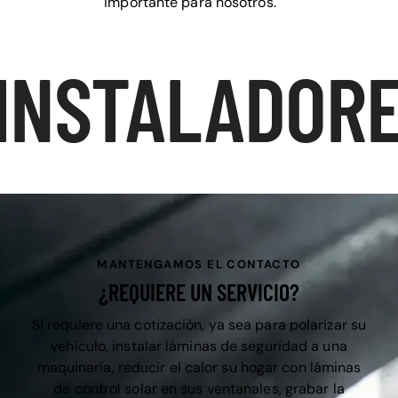
importante para nosotros.
INSTALADORE
MANTENGAMOS EL CONTACTO
¿REQUIERE UN SERVICIO?
Si requiere una cotización, ya sea para polarizar su
vehículo, instalar láminas de seguridad a una
maquinaría, reducir el calor su hogar con láminas
de control solar en sus ventanales, grabar la