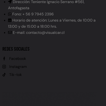
Dirección: Teniente Ignacio Serrano #561,
Antofagasta
Fono: + 56 9 7945 2396
Horario de atención: Lunes a Viernes, de 10:00 a
13:00 y de 15:00 a 18:00 hrs.
E-mail: contacto@visualcar.cl
REDES SOCIALES
Facebook
Instagram
Tik-tok
GRABADO DE PATENTE, GRABADO DE PATENTE VEHÍCULOS, GRABADO PATENTE AUTOS, LEY GRABADO
PATENTE CHILE, OBLIGACIÓN GRABADO PATENTE, PLAZO GRABADO PATENTE, MULTA NO GRABADO
PATENTE, GRABADO DE VIDRIOS, GRABADO DE ESPEJOS, GRABADO PERMANENTE, CARACTERÍSTICAS
GRABADO PATENTE (ALTURA LETRAS, TIPO DE LETRA, UBICACIÓN), REGLAMENTO GRABADO PATENTE,
CALENDARIO GRABADO PATENTE, VEHÍCULOS NUEVOS GRABADO PATENTE, VEHÍCULOS USADOS
GRABADO PATENTE, FISCALIZACIÓN GRABADO PATENTE, REVISIÓN TÉCNICA GRABADO PATENTE, LEY
21.601, LEY DE TRÁNSITO (MODIFICACIÓN), NORMATIVA GRABADO PATENTE, PREVENCIÓN ROBO
VEHÍCULOS, SEGURIDAD VEHICULAR CHILE, SANCIONES GRABADO PATENTE, INFRACCIÓN GRABADO
PATENTE, UTM MULTA GRABADO PATENTE (UNIDAD TRIBUTARIA MENSUAL), DÓNDE GRABAR PATENTE
AUTO CHILE, CÓMO GRABAR PATENTE VEHÍCULO, GRABADO DE PATENTE CERCA DE MÍ, GRABADO DE