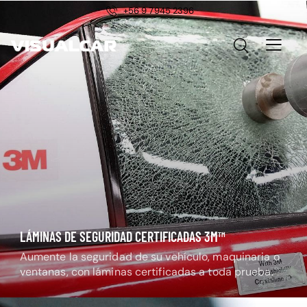
+56 9 7945 2396
LÁMINAS DE SEGURIDAD CERTIFICADAS 3M™
Aumente la seguridad de su vehículo, maquinaria o
ventanas, con láminas certificadas a toda prueba.