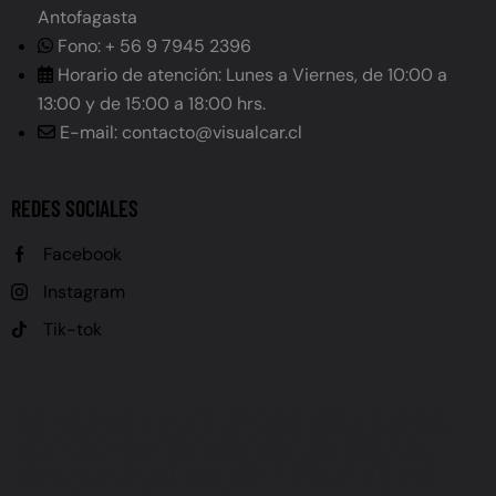
Antofagasta
Fono: + 56 9 7945 2396
Horario de atención: Lunes a Viernes, de 10:00 a
13:00 y de 15:00 a 18:00 hrs.
E-mail: contacto@visualcar.cl
REDES SOCIALES
Facebook
Instagram
Tik-tok
GRABADO DE PATENTE, GRABADO DE PATENTE VEHÍCULOS, GRABADO PATENTE AUTOS, LEY GRABADO
PATENTE CHILE, OBLIGACIÓN GRABADO PATENTE, PLAZO GRABADO PATENTE, MULTA NO GRABADO
PATENTE, GRABADO DE VIDRIOS, GRABADO DE ESPEJOS, GRABADO PERMANENTE, CARACTERÍSTICAS
GRABADO PATENTE (ALTURA LETRAS, TIPO DE LETRA, UBICACIÓN), REGLAMENTO GRABADO PATENTE,
CALENDARIO GRABADO PATENTE, VEHÍCULOS NUEVOS GRABADO PATENTE, VEHÍCULOS USADOS
GRABADO PATENTE, FISCALIZACIÓN GRABADO PATENTE, REVISIÓN TÉCNICA GRABADO PATENTE, LEY
21.601, LEY DE TRÁNSITO (MODIFICACIÓN), NORMATIVA GRABADO PATENTE, PREVENCIÓN ROBO
VEHÍCULOS, SEGURIDAD VEHICULAR CHILE, SANCIONES GRABADO PATENTE, INFRACCIÓN GRABADO
PATENTE, UTM MULTA GRABADO PATENTE (UNIDAD TRIBUTARIA MENSUAL), DÓNDE GRABAR PATENTE
AUTO CHILE, CÓMO GRABAR PATENTE VEHÍCULO, GRABADO DE PATENTE CERCA DE MÍ, GRABADO DE
PATENTE PRECIOS CHILE, GRABADO DE PATENTE LEGAL CHILE, GRABADO PATENTE 2024, GRABADO
PATENTE 2025, PLAZO FINAL GRABADO PATENTE, Grabado de patente Antofagasta, Grabado de patente
vehículos Antofagasta, Grabado patente autos Antofagasta, Dónde grabar patente auto Antofagasta, Servicio