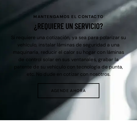
MANTENGAMOS EL CONTACTO
¿REQUIERE UN SERVICIO?
Si requiere una cotización, ya sea para polarizar su
vehículo, instalar láminas de seguridad a una
maquinaría, reducir el calor su hogar con láminas
de control solar en sus ventanales, grabar la
patente de su vehículo con tecnología de punta,
etc. No dude en cotizar con nosotros.
AGENDE AHORA