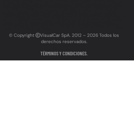
grabado patente Antofagasta, Grabado de vidrios Antofagasta, Grabado de espejos Antofagasta, Grabado
permanente Antofagasta, Grabado de patente cerca de mí Antofagasta, Grabado de patente precios Antofagasta,
Grabado patente vehículo Antofagasta precios, Lugares para grabar patente Antofagasta, Cumplir ley grabado
patente Antofagasta, Grabado de patente obligatorio Antofagasta, Necesito grabar patente Antofagasta, Urgente
grabado patente Antofagasta, Grabado de autos Antofagasta, Servicios vehiculares Antofagasta (incluyendo
grabado), Polarizado Antofagasta, Láminas de seguridad Antofagasta, Polarizado de autos Antofagasta, Láminas
de seguridad para autos Antofagasta, Instalación polarizado Antofagasta, Instalación láminas de seguridad
Antofagasta, Polarizado de vidrios Antofagasta, Polarizado profesional Antofagasta, Polarizado certificado
Antofagasta, Láminas de seguridad antirrobo Antofagasta, Láminas de seguridad antivandálico Antofagasta,
Láminas de seguridad con filtro UV Antofagasta, Dónde polarizar auto en Antofagasta, Dónde instalar láminas de
seguridad en Antofagasta, Precio polarizado auto Antofagasta, Precio láminas de seguridad auto, Antofagasta,
Polarizado de autos cerca de mí Antofagasta, Láminas de seguridad autos cerca de mí Antofagasta, Polarizado
y láminas de seguridad Antofagasta, Instalación polarizado y láminas de seguridad Antofagasta, Servicio
polarizado y láminas de seguridad Antofagasta,Polarizado de calidad Antofagasta, Láminas de seguridad alta
resistencia Antofagasta, Beneficios del polarizado Antofagasta, Seguridad vehicular Antofagasta (relacionado a
láminas), Servicios automotrices Antofagasta (incluyendo polarizado y láminas), Taller de polarizado Antofagasta,
Instalador de láminas de seguridad Antofagasta
© Copyright
VisualCar SpA
. 2012 – 2026 Todos los
derechos reservados.
TÉRMINOS Y CONDICIONES.