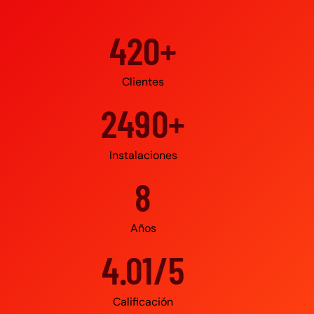
500+
Clientes
3000+
Instalaciones
10
Años
4.95/5
Calificación