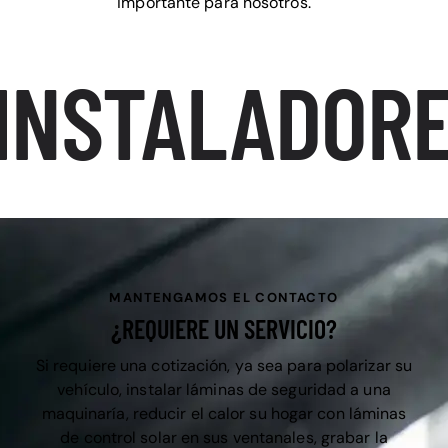
importante para nosotros.
INSTALADORE
MANTENGAMOS EL CONTACTO
¿REQUIERE UN SERVICIO?
Si requiere una cotización, ya sea para polarizar su
vehículo, instalar láminas de seguridad a una
maquinaría, reducir el calor su hogar con láminas
de control solar en sus ventanales, grabar la