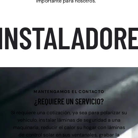
importante para nosotros.
INSTALADORE
MANTENGAMOS EL CONTACTO
¿REQUIERE UN SERVICIO?
Si requiere una cotización, ya sea para polarizar su
vehículo, instalar láminas de seguridad a una
maquinaría, reducir el calor su hogar con láminas
de control solar en sus ventanales, grabar la