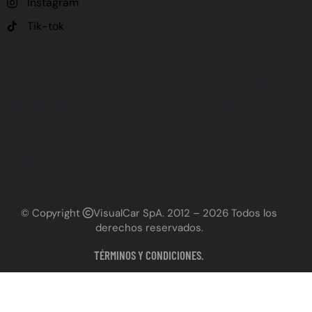
Instagram
Tik-tok
GRABADO DE PATENTE, GRABADO DE PATENTE VEHÍCULOS, GRABADO PATENTE AUTOS, LEY GRABADO
PATENTE CHILE, OBLIGACIÓN GRABADO PATENTE, PLAZO GRABADO PATENTE, MULTA NO GRABADO
PATENTE, GRABADO DE VIDRIOS, GRABADO DE ESPEJOS, GRABADO PERMANENTE, CARACTERÍSTICAS
GRABADO PATENTE (ALTURA LETRAS, TIPO DE LETRA, UBICACIÓN), REGLAMENTO GRABADO PATENTE,
CALENDARIO GRABADO PATENTE, VEHÍCULOS NUEVOS GRABADO PATENTE, VEHÍCULOS USADOS
GRABADO PATENTE, FISCALIZACIÓN GRABADO PATENTE, REVISIÓN TÉCNICA GRABADO PATENTE, LEY
21.601, LEY DE TRÁNSITO (MODIFICACIÓN), NORMATIVA GRABADO PATENTE, PREVENCIÓN ROBO
VEHÍCULOS, SEGURIDAD VEHICULAR CHILE, SANCIONES GRABADO PATENTE, INFRACCIÓN GRABADO
PATENTE, UTM MULTA GRABADO PATENTE (UNIDAD TRIBUTARIA MENSUAL), DÓNDE GRABAR PATENTE
AUTO CHILE, CÓMO GRABAR PATENTE VEHÍCULO, GRABADO DE PATENTE CERCA DE MÍ, GRABADO DE
PATENTE PRECIOS CHILE, GRABADO DE PATENTE LEGAL CHILE, GRABADO PATENTE 2024, GRABADO
PATENTE 2025, PLAZO FINAL GRABADO PATENTE, Grabado de patente Antofagasta, Grabado de patente
vehículos Antofagasta, Grabado patente autos Antofagasta, Dónde grabar patente auto Antofagasta, Servicio
grabado patente Antofagasta, Grabado de vidrios Antofagasta, Grabado de espejos Antofagasta, Grabado
permanente Antofagasta, Grabado de patente cerca de mí Antofagasta, Grabado de patente precios Antofagasta,
Grabado patente vehículo Antofagasta precios, Lugares para grabar patente Antofagasta, Cumplir ley grabado
patente Antofagasta, Grabado de patente obligatorio Antofagasta, Necesito grabar patente Antofagasta, Urgente
grabado patente Antofagasta, Grabado de autos Antofagasta, Servicios vehiculares Antofagasta (incluyendo
grabado), Polarizado Antofagasta, Láminas de seguridad Antofagasta, Polarizado de autos Antofagasta, Láminas
de seguridad para autos Antofagasta, Instalación polarizado Antofagasta, Instalación láminas de seguridad
Antofagasta, Polarizado de vidrios Antofagasta, Polarizado profesional Antofagasta, Polarizado certificado
Antofagasta, Láminas de seguridad antirrobo Antofagasta, Láminas de seguridad antivandálico Antofagasta,
Láminas de seguridad con filtro UV Antofagasta, Dónde polarizar auto en Antofagasta, Dónde instalar láminas de
seguridad en Antofagasta, Precio polarizado auto Antofagasta, Precio láminas de seguridad auto, Antofagasta,
Polarizado de autos cerca de mí Antofagasta, Láminas de seguridad autos cerca de mí Antofagasta, Polarizado
y láminas de seguridad Antofagasta, Instalación polarizado y láminas de seguridad Antofagasta, Servicio
polarizado y láminas de seguridad Antofagasta,Polarizado de calidad Antofagasta, Láminas de seguridad alta
resistencia Antofagasta, Beneficios del polarizado Antofagasta, Seguridad vehicular Antofagasta (relacionado a
láminas), Servicios automotrices Antofagasta (incluyendo polarizado y láminas), Taller de polarizado Antofagasta,
Instalador de láminas de seguridad Antofagasta
© Copyright
VisualCar SpA
. 2012 – 2026 Todos los
derechos reservados.
TÉRMINOS Y CONDICIONES.