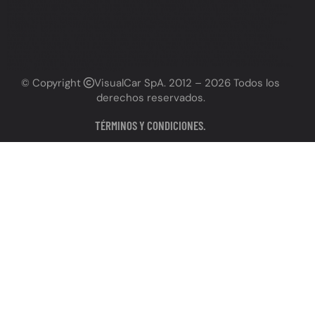
grabado patente Antofagasta, Grabado de vidrios Antofagasta, Grabado de espejos Antofagasta, Grabado
permanente Antofagasta, Grabado de patente cerca de mí Antofagasta, Grabado de patente precios Antofagasta,
Grabado patente vehículo Antofagasta precios, Lugares para grabar patente Antofagasta, Cumplir ley grabado
patente Antofagasta, Grabado de patente obligatorio Antofagasta, Necesito grabar patente Antofagasta, Urgente
grabado patente Antofagasta, Grabado de autos Antofagasta, Servicios vehiculares Antofagasta (incluyendo
grabado), Polarizado Antofagasta, Láminas de seguridad Antofagasta, Polarizado de autos Antofagasta, Láminas
de seguridad para autos Antofagasta, Instalación polarizado Antofagasta, Instalación láminas de seguridad
Antofagasta, Polarizado de vidrios Antofagasta, Polarizado profesional Antofagasta, Polarizado certificado
Antofagasta, Láminas de seguridad antirrobo Antofagasta, Láminas de seguridad antivandálico Antofagasta,
Láminas de seguridad con filtro UV Antofagasta, Dónde polarizar auto en Antofagasta, Dónde instalar láminas de
seguridad en Antofagasta, Precio polarizado auto Antofagasta, Precio láminas de seguridad auto, Antofagasta,
Polarizado de autos cerca de mí Antofagasta, Láminas de seguridad autos cerca de mí Antofagasta, Polarizado
y láminas de seguridad Antofagasta, Instalación polarizado y láminas de seguridad Antofagasta, Servicio
polarizado y láminas de seguridad Antofagasta,Polarizado de calidad Antofagasta, Láminas de seguridad alta
resistencia Antofagasta, Beneficios del polarizado Antofagasta, Seguridad vehicular Antofagasta (relacionado a
láminas), Servicios automotrices Antofagasta (incluyendo polarizado y láminas), Taller de polarizado Antofagasta,
Instalador de láminas de seguridad Antofagasta
© Copyright
VisualCar SpA
. 2012 – 2026 Todos los
derechos reservados.
TÉRMINOS Y CONDICIONES.