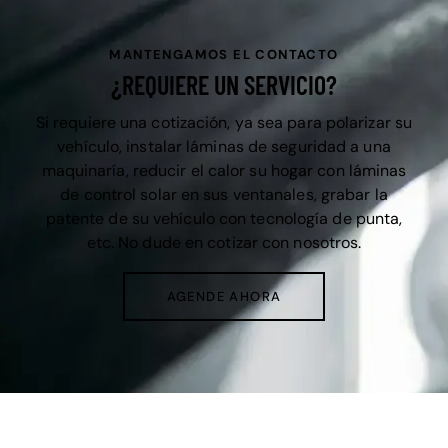
MANTENGAMOS EL CONTACTO
¿REQUIERE UN SERVICIO?
Si requiere una cotización, ya sea para polarizar su
vehículo, instalar láminas de seguridad a una
maquinaría, reducir el calor su hogar con láminas
de control solar en sus ventanales, grabar la
patente de su vehículo con tecnología de punta,
etc. No dude en cotizar con nosotros.
AGENDE AHORA