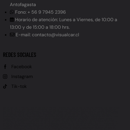
Antofagasta
Fono: + 56 9 7945 2396
Horario de atención: Lunes a Viernes, de 10:00 a
13:00 y de 15:00 a 18:00 hrs.
E-mail: contacto@visualcar.cl
REDES SOCIALES
Facebook
Instagram
Tik-tok
GRABADO DE PATENTE, GRABADO DE PATENTE VEHÍCULOS, GRABADO PATENTE AUTOS, LEY GRABADO
PATENTE CHILE, OBLIGACIÓN GRABADO PATENTE, PLAZO GRABADO PATENTE, MULTA NO GRABADO
PATENTE, GRABADO DE VIDRIOS, GRABADO DE ESPEJOS, GRABADO PERMANENTE, CARACTERÍSTICAS
GRABADO PATENTE (ALTURA LETRAS, TIPO DE LETRA, UBICACIÓN), REGLAMENTO GRABADO PATENTE,
CALENDARIO GRABADO PATENTE, VEHÍCULOS NUEVOS GRABADO PATENTE, VEHÍCULOS USADOS
GRABADO PATENTE, FISCALIZACIÓN GRABADO PATENTE, REVISIÓN TÉCNICA GRABADO PATENTE, LEY
21.601, LEY DE TRÁNSITO (MODIFICACIÓN), NORMATIVA GRABADO PATENTE, PREVENCIÓN ROBO
VEHÍCULOS, SEGURIDAD VEHICULAR CHILE, SANCIONES GRABADO PATENTE, INFRACCIÓN GRABADO
PATENTE, UTM MULTA GRABADO PATENTE (UNIDAD TRIBUTARIA MENSUAL), DÓNDE GRABAR PATENTE
AUTO CHILE, CÓMO GRABAR PATENTE VEHÍCULO, GRABADO DE PATENTE CERCA DE MÍ, GRABADO DE
PATENTE PRECIOS CHILE, GRABADO DE PATENTE LEGAL CHILE, GRABADO PATENTE 2024, GRABADO
PATENTE 2025, PLAZO FINAL GRABADO PATENTE, Grabado de patente Antofagasta, Grabado de patente
vehículos Antofagasta, Grabado patente autos Antofagasta, Dónde grabar patente auto Antofagasta, Servicio