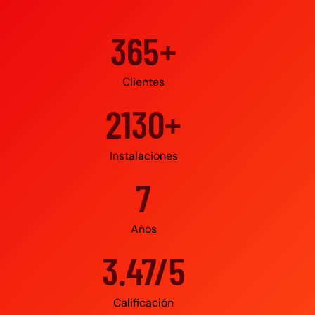
500+
Clientes
3000+
Instalaciones
10
Años
4.95/5
Calificación