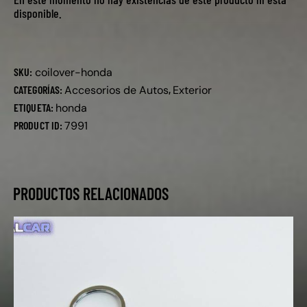
disponible.
SKU:
coilover-honda
CATEGORÍAS:
Accesorios de Autos
,
Exterior
ETIQUETA:
honda
PRODUCT ID:
7991
PRODUCTOS RELACIONADOS