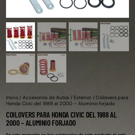
Inicio
Accesorios de Autos
Exterior
Coilovers para
Honda Civic del 1988 al 2000 – Aluminio forjado
COILOVERS PARA HONDA CIVIC DEL 1988 AL
2000 – ALUMINIO FORJADO
En este momento no hay existencias de este producto ni está